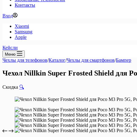
Контакты
Вход
Xiaomi
Samsung
Apple
Кейсли
Меню
Чехлы для телефонов
/
Каталог
/
Чехлы для смартфонов
/
Бампер
Чехол Nillkin Super Frosted Shield для 
Скидка
🔍