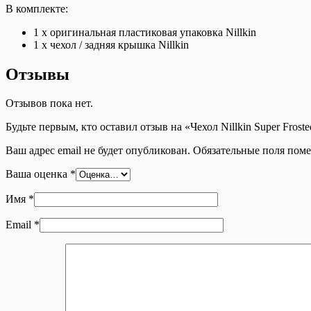
5G,
В комплекте:
Poco
M3
1 х оригинальная пластиковая упаковка Nillkin
Pro
1 x чехол / задняя крышка Nillkin
4G
Отзывы
Отзывов пока нет.
Будьте первым, кто оставил отзыв на «Чехол Nillkin Super Frost
Ваш адрес email не будет опубликован.
Обязательные поля пом
Ваша оценка
*
Имя
*
Email
*