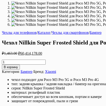
Чехлы для телефонов
/
Каталог
/
Чехлы для смартфонов
/
Бампер
Чехол Nillkin Super Frosted Shield для 
Первоначальная
Текущая
₽
1,463.00
₽
60,414,178.00
цена
цена:
составляла
Количество
₽60,414,178.00.
товара
₽1,463.00.
В корзину
Чехол
Категория:
Бампер
Бренд:
Xiaomi
Nillkin
Super
чехол подходит для Poco M3 Pro 5G и Poco M3 Pro 4G
Frosted
тип: задняя крышка / задняя накладка / бампер на ориг
Shield
серия: Nillkin Super Frosted Shield
для
материал: рельефный пластик
Poco
обеспечивает доступ ко всем кнопкам, портам и камере
M3
защищает от повреждений, пыли и грязи
Pro