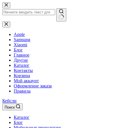
Перейти
к
сути
Ничего
не
найдено
Apple
Samsung
Xiaomi
Блог
Главное
Другие
Каталог
Контакты
Корзина
Мой аккаунт
Оформление заказа
Правила
Кейсли
Поиск
Каталог
Блог
Мобильные технологии