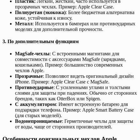
Пластик
: Легкий, жесткий, часто используется в
прозрачных чехлах. Пример: Apple Clear Case.
Полиуретан (экокожа)
: Более бюджетная альтернатива
коже, устойчивая к износу.
Металл
: Используется в бамперах или противоударных
моделях для дополнительной прочности.
3.
По дополнительным функциям
MagSafe-чехлы
: С встроенными магнитами для
совместимости с аксессуарами MagSafe (зарядками,
кошельками). Пример: большинство современных
чехлов Apple.
Прозрачные
: Позволяют видеть оригинальный дизайн
iPhone. Пример: Apple Clear Case с MagSafe.
Противоударные
: С усиленными углами и толстыми
слоями для защиты при падениях. Обычно от сторонних
брендов, таких как OtterBox или Spigen.
С аккумулятором
: Имеют встроенную батарею для
подзарядки телефона. Пример: Apple Smart Battery Case
(для старых моделей).
Водонепроницаемые
: Герметичные чехлы для защиты
от воды, чаще от сторонних производителей.
Особенности оригинальных чехлов Apple