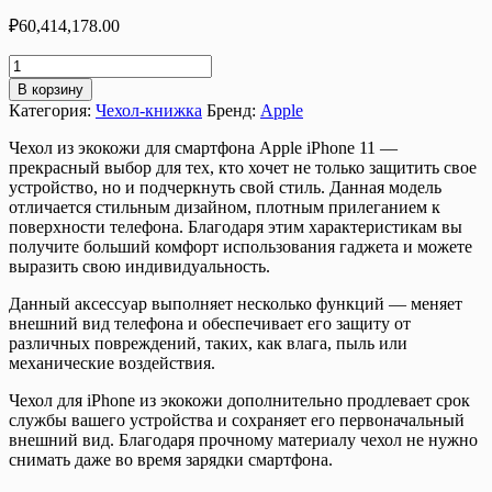
₽
60,414,178.00
Количество
товара
В корзину
Чехол
Категория:
Чехол-книжка
Бренд:
Apple
для
Apple
Чехол из экокожи для смартфона Apple iPhone 11 —
iPhone
прекрасный выбор для тех, кто хочет не только защитить свое
11
устройство, но и подчеркнуть свой стиль. Данная модель
G-
отличается стильным дизайном, плотным прилеганием к
Case
поверхности телефона. Благодаря этим характеристикам вы
Slim
получите больший комфорт использования гаджета и можете
Premium,
выразить свою индивидуальность.
красный
Данный аксессуар выполняет несколько функций — меняет
внешний вид телефона и обеспечивает его защиту от
различных повреждений, таких, как влага, пыль или
механические воздействия.
Чехол для iPhone из экокожи дополнительно продлевает срок
службы вашего устройства и сохраняет его первоначальный
внешний вид. Благодаря прочному материалу чехол не нужно
снимать даже во время зарядки смартфона.